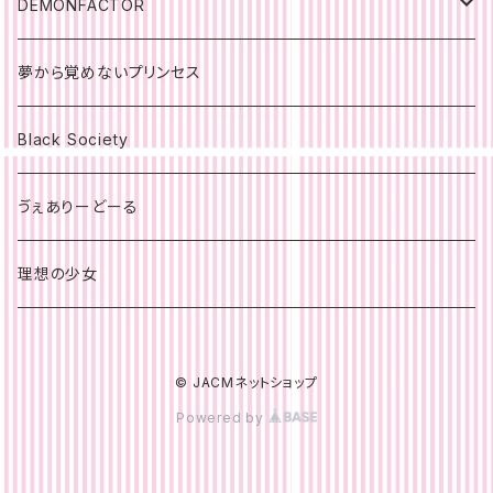
DEMONFACTOR
ポスター
夢から覚めないプリンセス
Black Society
ゔぇありーどーる
理想の少女
© JACMネットショップ
Powered by