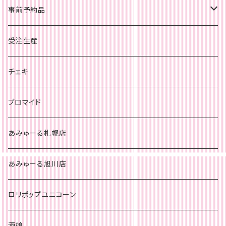
事前予約品
旭川店
受注生産
チェキ
札幌店
チェキ
チェキ
ブロマイド
あみゅーる札幌店
あみゅーる旭川店
ロリポップユニコーン
酒娘。