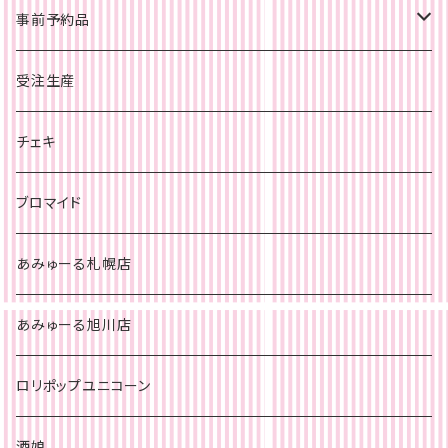
事前予約品
旭川店
受注生産
チェキ
札幌店
チェキ
チェキ
ブロマイド
あみゅーる札幌店
あみゅーる旭川店
ロリポップユニコーン
酒娘。