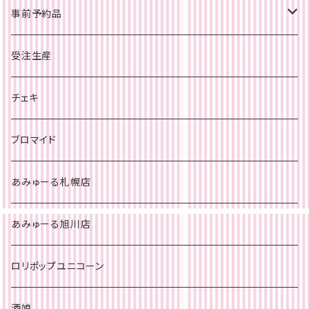
事前予約品
旭川店
受注生産
チェキ
札幌店
チェキ
チェキ
ブロマイド
あみゅーる札幌店
あみゅーる旭川店
ロリポップユニコーン
酒娘。