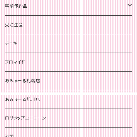
事前予約品
旭川店
受注生産
チェキ
札幌店
チェキ
チェキ
ブロマイド
あみゅーる札幌店
あみゅーる旭川店
ロリポップユニコーン
酒娘。