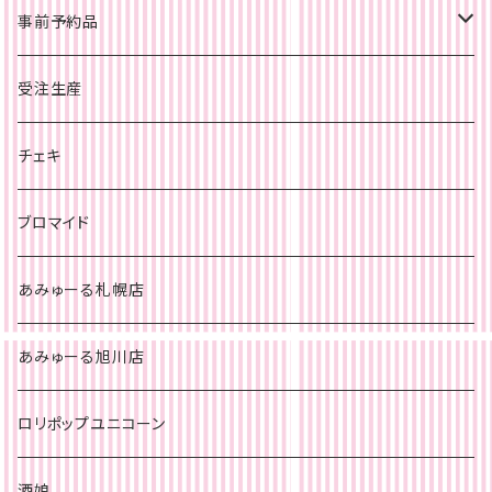
事前予約品
旭川店
受注生産
チェキ
札幌店
チェキ
チェキ
ブロマイド
あみゅーる札幌店
あみゅーる旭川店
ロリポップユニコーン
酒娘。